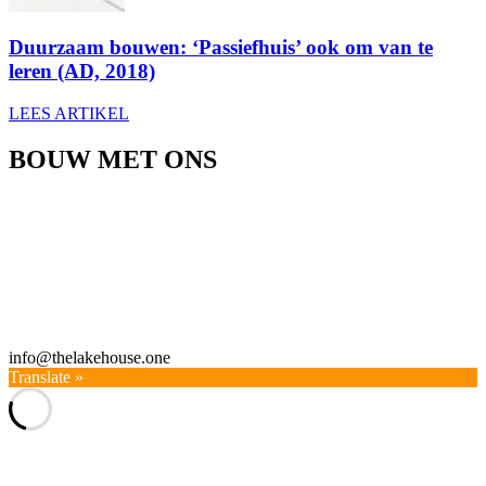
Duurzaam bouwen: ‘Passiefhuis’ ook om van te
leren (AD, 2018)
LEES ARTIKEL
BOUW MET ONS
Wil je ook een passiefhuis bouwen? Wij kunnen je helpen met het
creeëren van een volledig ontwerp.
Dat gaat van de eerste schetsen en de passiefhuistechniek tot en met
de vergunningaanvraag, en daarna de bouwbegeleiding
Laat weten wat je plannen zijn en hoe we je daarbij kunnen
ondersteunen via onderstaand formulier
info@thelakehouse.one
Translate »